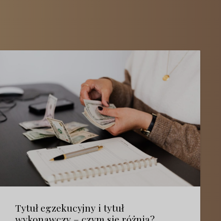
Tytuł egzekucyjny i tytuł
wykonawczy – czym się różnią?