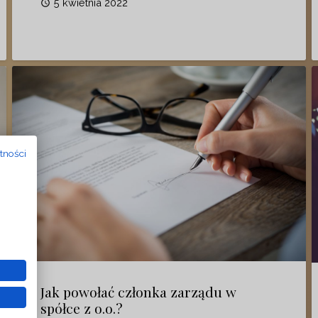
5 kwietnia 2022
access_time
tności
Jak powołać członka zarządu w
spółce z o.o.?