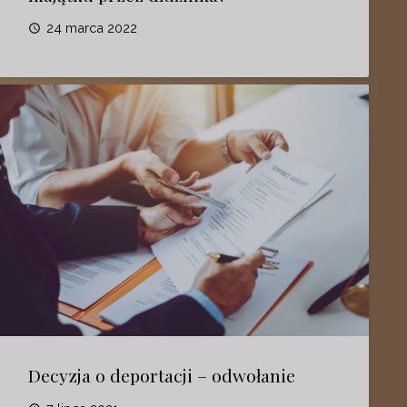
24 marca 2022
access_time
Decyzja o deportacji – odwołanie