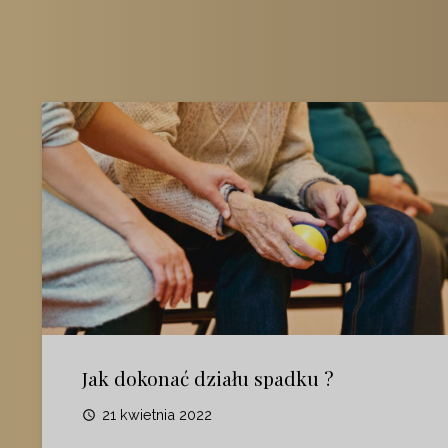
Jak dokonać działu spadku ?
21 kwietnia 2022
access_time