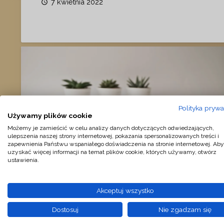
7 kwietnia 2022
access_time
Polityka prywa
Używamy plików cookie
Możemy je zamieścić w celu analizy danych dotyczących odwiedzających,
ulepszenia naszej strony internetowej, pokazania spersonalizowanych treści i
zapewnienia Państwu wspaniałego doświadczenia na stronie internetowej. Aby
uzyskać więcej informacji na temat plików cookie, których używamy, otwórz
ustawienia.
Akceptuj wszystko
Rejestracja spółki z o.o. w S24- krok
Dostosuj
Nie zgadzam się
po kroku