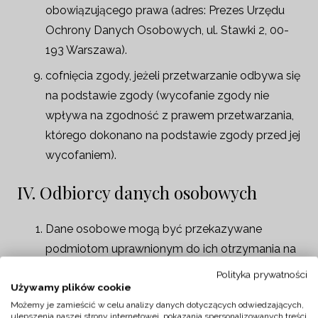
obowiązującego prawa (adres: Prezes Urzędu
Ochrony Danych Osobowych, ul. Stawki 2, 00-
193 Warszawa).
cofnięcia zgody, jeżeli przetwarzanie odbywa się
na podstawie zgody (wycofanie zgody nie
wpływa na zgodność z prawem przetwarzania,
którego dokonano na podstawie zgody przed jej
wycofaniem).
IV. Odbiorcy danych osobowych
Dane osobowe mogą być przekazywane
podmiotom uprawnionym do ich otrzymania na
mocy obowiązujących przepisów prawa, w tym
Polityka prywatności
Używamy plików cookie
właściwym organom wymiaru sprawiedliwości.
Możemy je zamieścić w celu analizy danych dotyczących odwiedzających,
Dane osobowe mogą być przekazywane także
ulepszenia naszej strony internetowej, pokazania spersonalizowanych treści