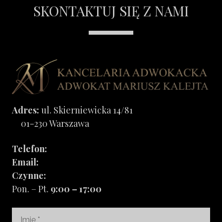
SKONTAKTUJ SIĘ Z NAMI
Adres:
ul. Skierniewicka 14/81
01-230 Warszawa
Telefon:
795 920 620
Email:
biuro@kbg-adwokaci.pl
Czynne:
Pon. – Pt.
9:00 – 17:00