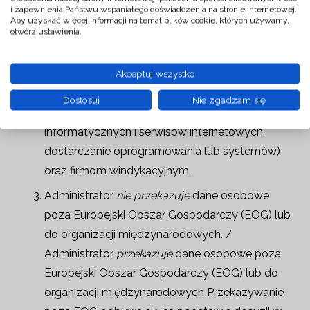
i zapewnienia Państwu wspaniałego doświadczenia na stronie internetowej.
zaufanym odbiorcom takim jak: przewoźnikom i
Aby uzyskać więcej informacji na temat plików cookie, których używamy,
otwórz ustawienia.
podmiotowi świadczącemu usługi pocztowe,
podmiotowi obsługującemu księgowość,
podmiotom świadczącym usługi prawne,
Akceptuj wszystko
partnerom świadczącym usługi techniczne
Dostosuj
Nie zgadzam się
(rozwijanie i utrzymywanie systemów
informatycznych i serwisów internetowych,
dostarczanie oprogramowania lub systemów)
oraz firmom windykacyjnym.
Administrator
nie przekazuje
dane osobowe
poza Europejski Obszar Gospodarczy (EOG) lub
do organizacji międzynarodowych. /
Administrator
przekazuje
dane osobowe poza
Europejski Obszar Gospodarczy (EOG) lub do
organizacji międzynarodowych Przekazywanie