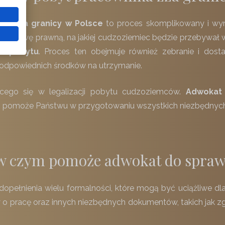
ka zza granicy w Polsce
to proces skomplikowany i wy
ić podstawę prawną, na jakiej cudzoziemiec będzie przebywał
ta pobytu
. Proces ten obejmuje również zebranie i dost
 odpowiednich środków na utrzymanie.
cego się w legalizacji pobytu cudzoziemców.
Adwokat
h, pomoże Państwu w przygotowaniu wszystkich niezbędnyc
 w czym pomoże adwokat do spra
 dopełnienia wielu formalności, które mogą być uciążliwe d
pracę oraz innych niezbędnych dokumentów, takich jak zgł