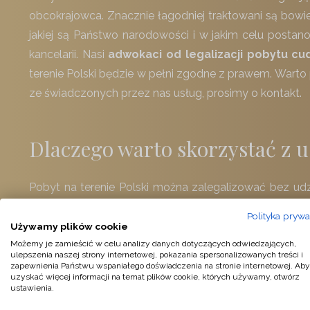
obcokrajowca. Znacznie łagodniej traktowani są bowie
jakiej są Państwo narodowości i w jakim celu postanow
kancelarii. Nasi
adwokaci od legalizacji pobytu c
terenie Polski będzie w pełni zgodne z prawem. Wart
ze świadczonych przez nas usług, prosimy o kontakt.
Dlaczego warto skorzystać z u
Pobyt na terenie Polski można zalegalizować bez udzi
świadomi tego, że może to stanowić spory problem, s
Polityka prywa
usług specjalistów, którzy posiadają doświadczenie w
Używamy plików cookie
korzystnym dla Państwa rezultatem
, zapraszamy
Możemy je zamieścić w celu analizy danych dotyczących odwiedzających,
ulepszenia naszej strony internetowej, pokazania spersonalizowanych treści i
otrzymać dokumenty niezbędne do podjęcia zatrudniani
zapewnienia Państwu wspaniałego doświadczenia na stronie internetowej. Aby
uzyskać więcej informacji na temat plików cookie, których używamy, otwórz
ustawienia.
Jak zalegalizować długotermi