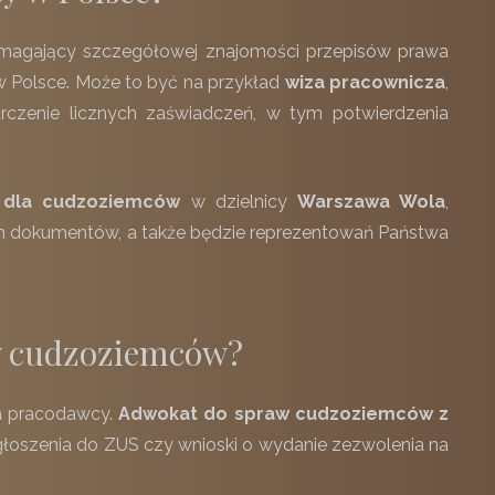
magający szczegółowej znajomości przepisów prawa
 w Polsce. Może to być na przykład
wiza pracownicza
,
arczenie licznych zaświadczeń, w tym potwierdzenia
 dla cudzoziemców
w dzielnicy
Warszawa Wola
,
h dokumentów, a także będzie reprezentowań Państwa
w cudzoziemców?
la pracodawcy.
Adwokat do spraw cudzoziemców z
oszenia do ZUS czy wnioski o wydanie zezwolenia na