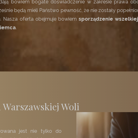
dają bowiem bogate doświadczenie w zakresie prawa obc
cześnie będą mieli Państwo pewność, że nie zostały popeł
acę. Nasza oferta obejmuje bowiem
sporządzenie wszelkie
ziemca
.
 Warszawskiej Woli
rowana jest nie tylko do