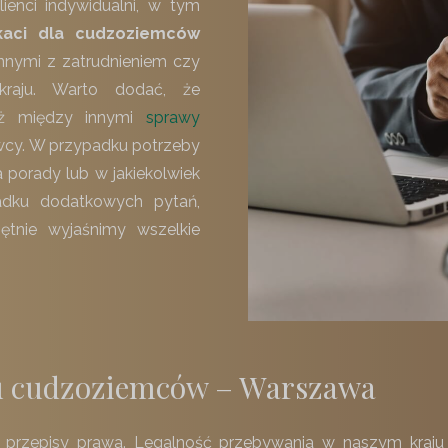
ienci indywidualni, w tym
aci dla cudzoziemców
nymi z zatrudnieniem czy
kraju. Warto dodać, że
eż między innymi
sprawy
owcy. W przypadku potrzeby
 porady lub w jakiekolwiek
adku dodatkowych pytań,
ętnie wyjaśnimy wszelkie
tu cudzoziemców – Warszawa
ją przepisy prawa. Legalność przebywania w naszym kraj