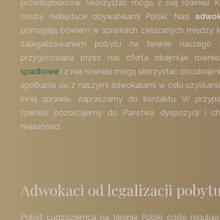
przedsiębiorców. Skorzystać mogą z niej również Kl
osoby niebędące obywatelami Polski. Nasi
adwok
pomagają bowiem w sprawach związanych między in
zalegalizowaniem pobytu na terenie naszego 
przygotowana przez nas oferta obejmuje równi
spadkowe
i z niej również mogą skorzystać obcokraj
spotkania się z naszymi adwokatami w celu uzyskania
innej sprawie, zapraszamy do kontaktu. W przyp
również pozostajemy do Państwa dyspozycji i ch
niejasności.
Adwokaci od legalizacji poby
Pobyt cudzoziemca na terenie Polski ściśle regulu