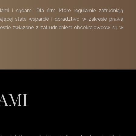
 i sądami. Dla firm, które regularnie zatrudniają
ającej stałe wsparcie i doradztwo w zakresie prawa
kwestie związane z zatrudnieniem obcokrajowców są w
NAMI