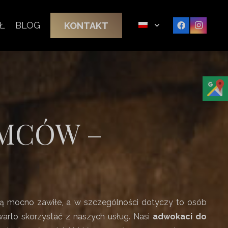
Ł
BLOG
KONTAKT
MCÓW –
o są mocno zawiłe, a w szczególności dotyczy to osób
 warto skorzystać z naszych usług. Nasi
adwokaci do