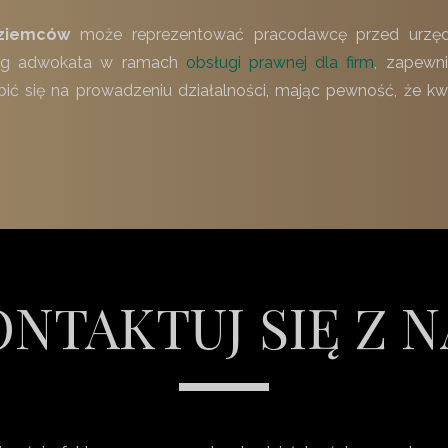
oziemców
może reprezentować pracodawcę przed urzędami
sług adwokata w ramach
obsługi prawnej dla firm
, zapewni
upić się na prowadzeniu działalności, mając pewność, że 
NTAKTUJ SIĘ Z 