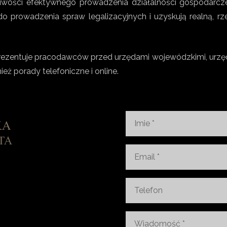
ści efektywnego prowadzenia działalności gospodarczej – 
 prowadzenia spraw legalizacyjnych i uzyskują realną, r
zentuje pracodawców przed urzędami wojewódzkimi, urzędami
ż porady telefoniczne i online.