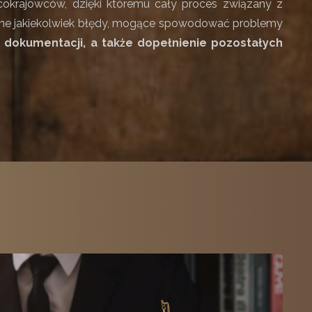
okrajowców, dzięki któremu cały proces związany z
nione jakiekolwiek błędy, mogące spowodować problemy
j dokumentacji, a także dopełnienie pozostałych