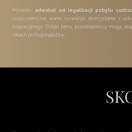
Ponadto,
adwokat od legalizacji pobytu cudz
cudzoziemców, warto rozważyć skorzystanie z u
imigracyjnego. Dzięki temu, przedsiębiorcy mogą sk
rękach profesjonalistów.
SKO