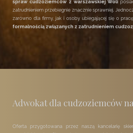
spraw cudzoziemców z warszawskiej Woli
posia
zatrudnieniem przebiegnie znacznie sprawniej. Jedno
zarówno dla firmy, jak i osoby ubiegającej się o pr
formalnością związanych z zatrudnieniem cudzo
Adwokat dla cudzoziemców na
Oferta przygotowana przez naszą kancelarię skie