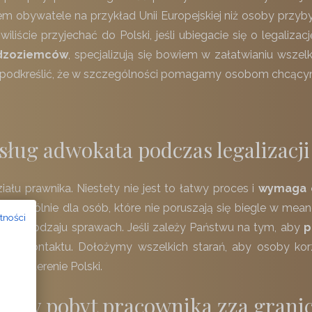
m obywatele na przykład Unii Europejskiej niż osoby przyby
iliście przyjechać do Polski, jeśli ubiegacie się o legaliz
udzoziemców
, specjalizują się bowiem w załatwianiu wsze
o podkreślić, że w szczególności pomagamy osobom chcącym
sług adwokata podczas legalizacj
ału prawnika. Niestety nie jest to łatwy proces i
wymaga o
zczególnie dla osób, które nie poruszają się biegle w mea
tności
 tego rodzaju sprawach. Jeśli zależy Państwu na tym, aby
p
 do kontaktu. Dołożymy wszelkich starań, aby osoby korz
a na terenie Polski.
nowy pobyt pracownika zza granic