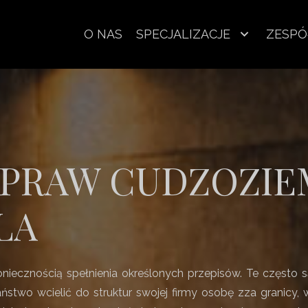
O NAS
SPECJALIZACJE
ZESPÓ
SPRAW CUDZOZIE
LA
koniecznością spełnienia określonych przepisów. Te częst
ństwo wcielić do struktur swojej firmy osobę zza granicy,